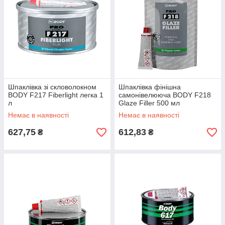
Шпаклівка зі скловолокном
Шпаклівка фінішна
BODY F217 Fiberlight легка 1
самонівелююча BODY F218
л
Glaze Filler 500 мл
Немає в наявності
Немає в наявності
627,75
612,83
₴
₴