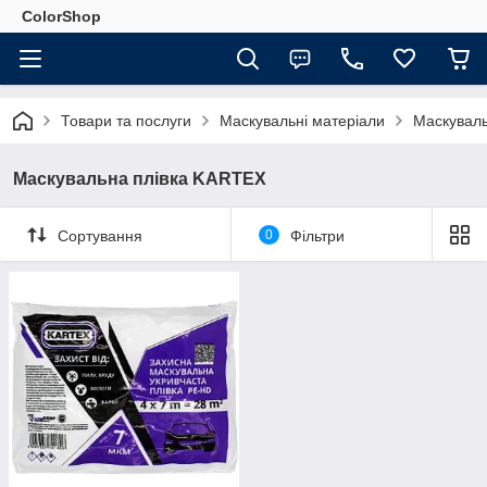
ColorShop
Товари та послуги
Маскувальні матеріали
Маскувал
Маскувальна плівка KARTEX
Сортування
0
Фільтри