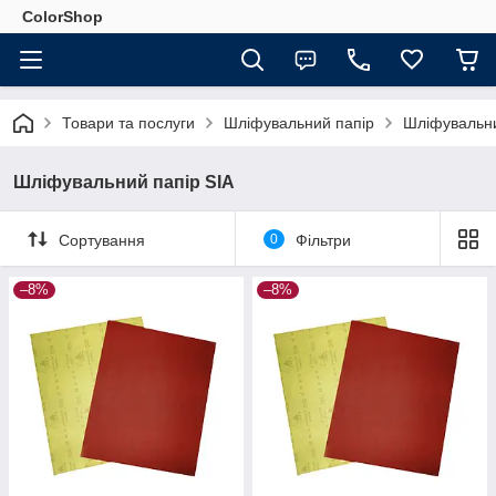
ColorShop
Товари та послуги
Шліфувальний папір
Шліфувальни
Шліфувальний папір SIA
Сортування
0
Фільтри
–8%
–8%