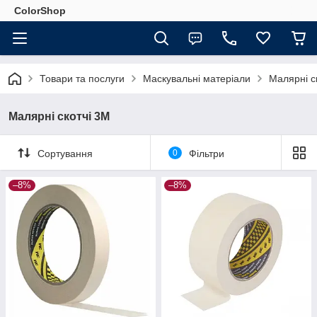
ColorShop
Товари та послуги
Маскувальні матеріали
Малярні с
Малярні скотчі 3M
Сортування
0
Фільтри
–8%
–8%