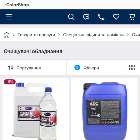
ColorShop
Товари та послуги
Спеціальні рідини та домішки
Очи
Очищувачі обладнання
Сортування
0
Фільтри
–8%