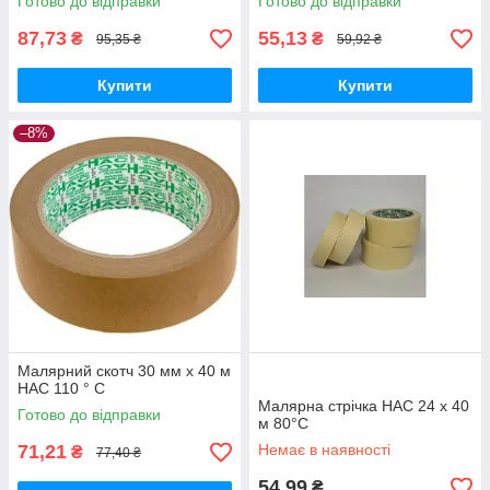
Готово до відправки
Готово до відправки
87,73
55,13
₴
₴
95,35 ₴
59,92 ₴
Купити
Купити
–8%
Малярний скотч 30 мм х 40 м
HAC 110 ° С
Малярна стрічка HAC 24 х 40
Готово до відправки
м 80°С
71,21
Немає в наявності
₴
77,40 ₴
54,99
₴