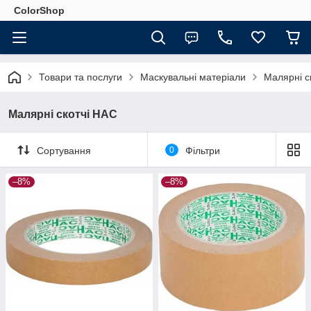
ColorShop
Товари та послуги
Маскувальні матеріали
Малярні с
Малярні скотчі HAC
Сортування
0
Фільтри
–8%
–8%