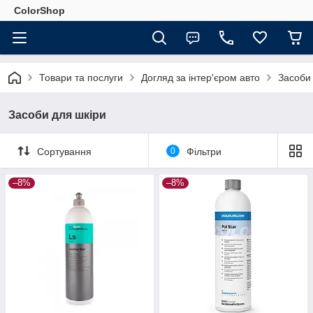
ColorShop
Товари та послуги
Догляд за інтер'єром авто
Засоби
Засоби для шкіри
Сортування
0
Фільтри
–8%
–8%