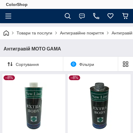
ColorShop
Товари та послуги
Антигравійне покриття
Антиграв
Антигравій MOTO GAMA
Сортування
0
Фільтри
–8%
–8%