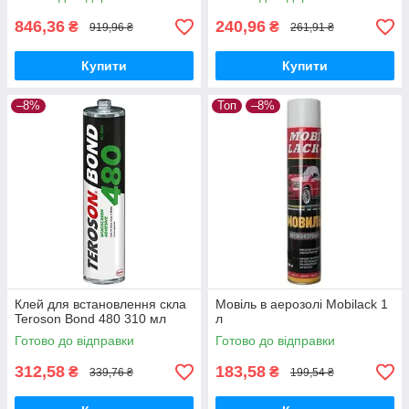
846,36
240,96
₴
₴
919,96 ₴
261,91 ₴
Купити
Купити
–8%
Топ
–8%
Клей для встановлення скла
Мовіль в аерозолі Mobilack 1
Teroson Bond 480 310 мл
л
Готово до відправки
Готово до відправки
312,58
183,58
₴
₴
339,76 ₴
199,54 ₴