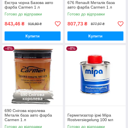
Екстра чорна Базова авто
676 Renault Металік база
фарба Carmen 1 л
авто фарба Carmen 1 л
Готово до відправки
Готово до відправки
843,46
807,73
₴
₴
916,80 ₴
877,97 ₴
Купити
Купити
–8%
–8%
690 Снігова королева
Металік база авто фарба
Герметизатор іржі Mipa
Carmen 1 л
Rostversiegelung 100 мл
Готово до відправки
Готово до відправки