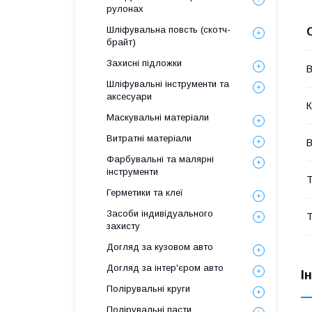
рулонах
Шліфувальна повсть (скотч-
брайт)
Захисні підложки
В
Шліфувальні інструменти та
аксесуари
К
Маскувальні матеріали
Витратні матеріали
В
Фарбувальні та малярні
інструменти
Т
Герметики та клеї
Засоби індивідуального
Т
захисту
Догляд за кузовом авто
Догляд за інтер'єром авто
І
Полірувальні круги
Полірувальні пасти