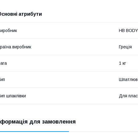
Основні атрибути
иробник
HB BODY
раїна виробник
Греція
ага
1 кг
ип
Шпатлюва
ип шпаклівки
Для плас
нформація для замовлення