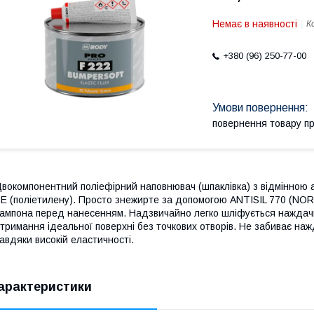
Немає в наявності
К
+380 (96) 250-77-00
повернення товару п
вокомпонентний поліефірний наповнювач (шпаклівка) з відмінною а
E (поліетилену). Просто знежирте за допомогою ANTISIL 770 (NOR
ампона перед нанесенням. Надзвичайно легко шліфується наждач
тримання ідеальної поверхні без точкових отворів. Не забиває нажд
авдяки високій еластичності.
арактеристики