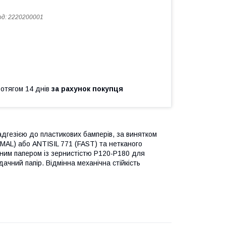
од:
2220200001
ротягом 14 днів
за рахунок покупця
дгезією до пластикових бамперів, за винятком
MAL) або ANTISIL 771 (FAST) та нетканого
ним папером із зернистістю P120-P180 для
ачний папір. Відмінна механічна стійкість