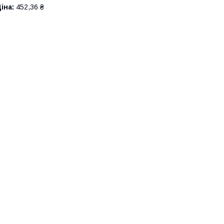
іна:
452,36 ₴