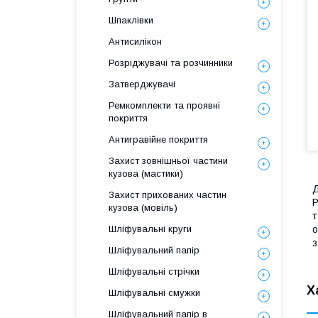
Шпаклівки
Антисилікон
Розріджувачі та розчинники
Затверджувачі
Ремкомплекти та проявні
покриття
Антигравійне покриття
Захист зовнішньої частини
кузова (мастики)
Д
Захист прихованих частин
P
кузова (мовіль)
т
Шліфувальні круги
о
з
Шліфувальний папір
Шліфувальні стрічки
Х
Шліфувальні смужки
Шліфувальний папір в