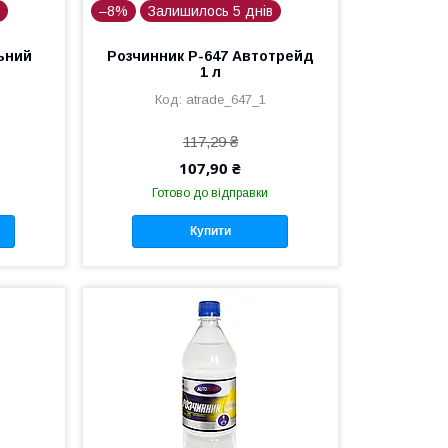
в
–8%
Залишилось 5 днів
ьний
Розчинник Р-647 Автотрейд
1 л
atrade_647_1
117,29 ₴
107,90 ₴
Готово до відправки
Купити