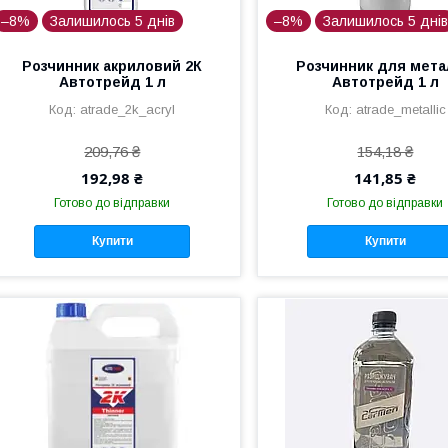
–8%
Залишилось 5 днів
–8%
Залишилось 5 дні
Розчинник акриловий 2К
Розчинник для мета
Автотрейд 1 л
Автотрейд 1 л
atrade_2k_acryl
atrade_metallic
209,76 ₴
154,18 ₴
192,98 ₴
141,85 ₴
Готово до відправки
Готово до відправки
Купити
Купити