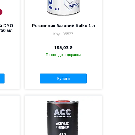
в
ий DYO
Розчинник базовий Italko 1 л
750 мл
35577
185,03 ₴
Готово до відправки
Купити