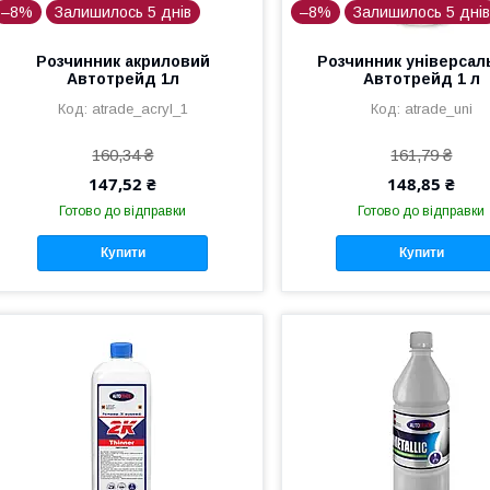
–8%
Залишилось 5 днів
–8%
Залишилось 5 дні
Розчинник акриловий
Розчинник універсал
Автотрейд 1л
Автотрейд 1 л
atrade_acryl_1
atrade_uni
160,34 ₴
161,79 ₴
147,52 ₴
148,85 ₴
Готово до відправки
Готово до відправки
Купити
Купити