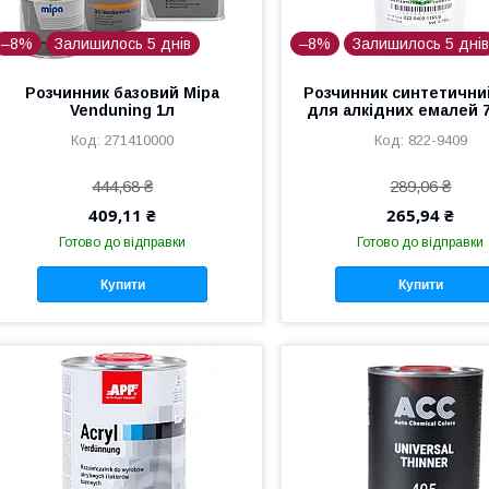
–8%
Залишилось 5 днів
–8%
Залишилось 5 дні
Розчинник базовий Mipa
Розчинник синтетичн
Venduning 1л
для алкідних емалей 
271410000
822-9409
444,68 ₴
289,06 ₴
409,11 ₴
265,94 ₴
Готово до відправки
Готово до відправки
Купити
Купити