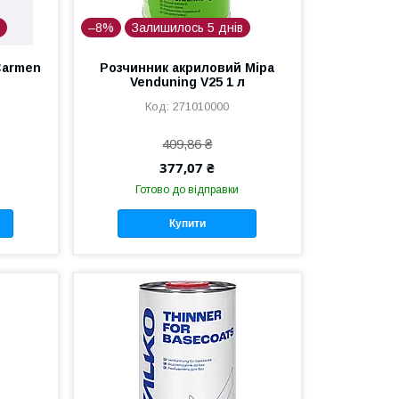
в
–8%
Залишилось 5 днів
Carmen
Розчинник акриловий Mipa
Venduning V25 1 л
271010000
409,86 ₴
377,07 ₴
Готово до відправки
Купити