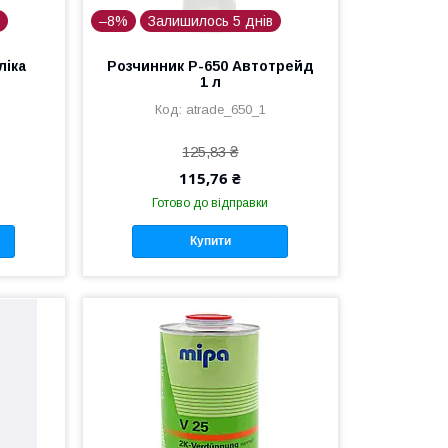
в
–8%
Залишилось 5 днів
ліка
Розчинник Р-650 Автотрейд
1 л
atrade_650_1
125,83 ₴
115,76 ₴
Готово до відправки
Купити