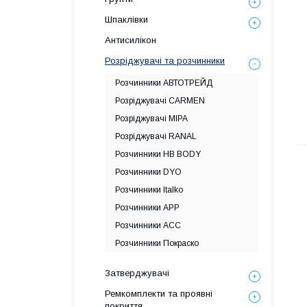
Шпаклівки
Антисилікон
Розріджувачі та розчинники
Розчинники АВТОТРЕЙД
Розріджувачі CARMEN
Розріджувачі MIPA
Розріджувачі RANAL
Розчинники HB BODY
Розчинники DYO
Розчинники Italko
Розчинники APP
Розчинники ACC
Розчинники Покраско
Затверджувачі
Ремкомплекти та проявні
покриття