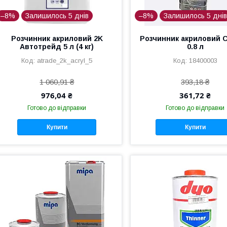
–8%
Залишилось 5 днів
–8%
Залишилось 5 дні
Розчинник акриловий 2K
Розчинник акриловий 
Автотрейд 5 л (4 кг)
0.8 л
atrade_2k_acryl_5
18400003
1 060,91 ₴
393,18 ₴
976,04 ₴
361,72 ₴
Готово до відправки
Готово до відправки
Купити
Купити