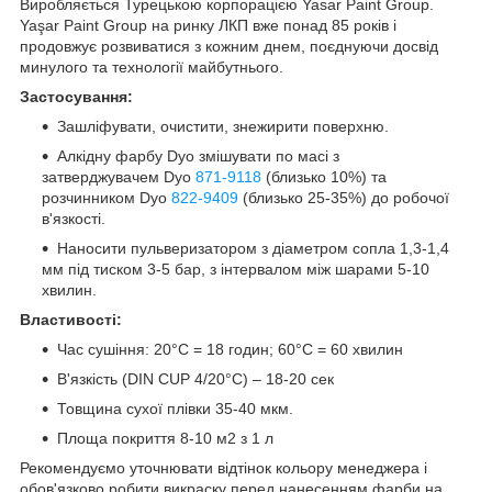
Виробляється Турецькою корпорацією Yasar Paint Group.
Yaşar Paint Group на ринку ЛКП вже понад 85 років і
продовжує розвиватися з кожним днем, поєднуючи досвід
минулого та технології майбутнього.
Застосування:
Зашліфувати, очистити, знежирити поверхню.
Алкідну фарбу Dyo змішувати по масі з
затверджувачем Dyo
871-9118
(близько 10%) та
розчинником Dyo
822-9409
(близько 25-35%) до робочої
в'язкості.
Наносити пульверизатором з діаметром сопла 1,3-1,4
мм під тиском 3-5 бар, з інтервалом між шарами 5-10
хвилин.
Властивості:
Час сушіння: 20°C = 18 годин; 60°C = 60 хвилин
В'язкість (DIN CUP 4/20°С) – 18-20 сек
Товщина сухої плівки 35-40 мкм.
Площа покриття 8-10 м2 з 1 л
Рекомендуємо уточнювати відтінок кольору менеджера і
обов'язково робити викраску перед нанесенням фарби на