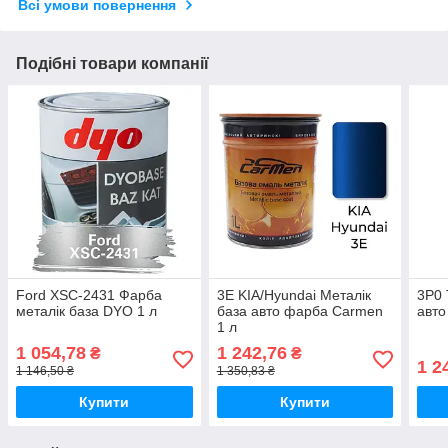
Всі умови повернення
Подібні товари компанії
Ford XSC-2431 Фарба
3E KIA/Hyundai Металік
3P0 
металік база DYO 1 л
база авто фарба Carmen
авто
1 л
1 054,78
1 242,76
₴
₴
1 2
1 146,50 ₴
1 350,83 ₴
Купити
Купити