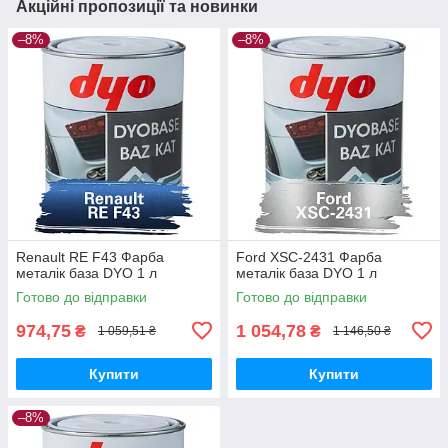
Акційні пропозиції та новинки
–8%
–8%
Renault RE F43 Фарба
Ford XSC-2431 Фарба
металік база DYO 1 л
металік база DYO 1 л
Готово до відправки
Готово до відправки
974,75
1 054,78
₴
₴
1 059,51 ₴
1 146,50 ₴
Купити
Купити
–8%