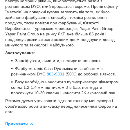
палітру колірних рішень, використовується разом з
розчинником DYO, який продається окремо. Прояв ефекту
"металік" на поверхні кузова залежить від того, як було
здійснено фарбування: способу і техніки розпилення
продукту, тиску повітря при фарбуванні, в'язкості.
Виробляється Турецькою корпорацією Yaşar Paint Group.
Yaşar Paint Group на ринку ЛКП вже більше 85 років і
продовжує розвиватися з кожним днем поєднуючи досвід
минулого та технології майбутнього.
Застосування:
Зашліфувати, очистити, знежирити поверхню.
Фарбу металік-база Dyo змішати за обсягом з
розчинником DYO
803-9391
(50%) до робочої в'язкості.
Базу необхідно наносити з пульверизатора діаметром
сопла 1,2-1,4 мм під тиском 3-5 бар, потім дати
просохнути 10-20 хвилин і наносити 2K акриловий лак.
Рекомендуємо уточнювати відтінок кольору менеджера і
обов'язково робити викраску перед нанесенням фарби на
авто.
Приховати