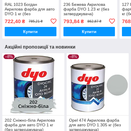
RAL 1023 Богдан
236 Бежева Акрилова
127 
Акрилова фарба для авто
фарба DYO 1.23 кг (без
фарб
DYO 1 кг (без
затверджувача)
кг (
затверджувача)
722,40
793,84
768
₴
₴
785,21 ₴
862,87 ₴
Купити
Купити
Акційні пропозиції та новинки
–8%
–8%
202 Сніжно-біла Акрилова
Opel 474 Акрилова фарба
фарба для авто DYO 1 кг
для авто DYO 1.305 кг (без
(без затверджувача)
затверджувача)