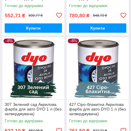
Готово до відправки
Готово до відправки
552,71
780,80
₴
₴
600,77 ₴
848,70 ₴
Купити
Купити
–8%
–8%
307 Зелений сад Акрилова
427 Сіро-блакитна Акрилова
фарба для авто DYO 1 л (без
фарба для авто DYO 1 л (без
затверджувача)
затверджувача)
Готово до відправки
Готово до відправки
632,10
761,50
₴
₴
687,06 ₴
827,71 ₴