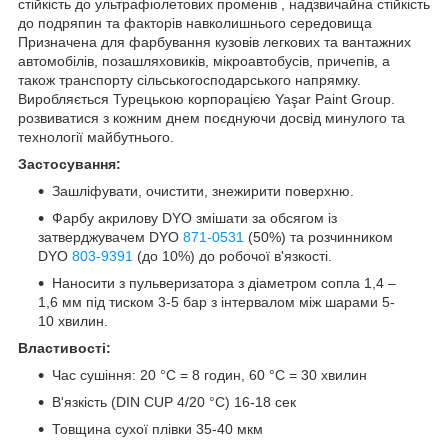
стійкість до ультрафіолетових променів , надзвичайна стійкість
до подряпин та факторів навколишнього середовища
Призначена для фарбування кузовів легкових та вантажних
автомобілів, позашляховиків, мікроавтобусів, причепів, а
також транспорту сільськогосподарського напрямку.
Виробляється Турецькою корпорацією Yaşar Paint Group.
розвиватися з кожним днем поєднуючи досвід минулого та
технології майбутнього.
Застосування:
Зашліфувати, очистити, знежирити поверхню.
Фарбу акрилову DYO змішати за обсягом із
затверджувачем DYO
871-0531
(50%) та розчинником
DYO
803-9391
(до 10%) до робочої в'язкості.
Наносити з пульверизатора з діаметром сопла 1,4 –
1,6 мм під тиском 3-5 бар з інтервалом між шарами 5-
10 хвилин.
Властивості:
Час сушіння: 20 °C = 8 годин, 60 °C = 30 хвилин
В'язкість (DIN CUP 4/20 °С) 16-18 сек
Товщина сухої плівки 35-40 мкм