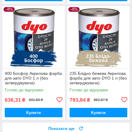
–8%
–8%
400 Босфор Акрилова фарба
235 Блідно-бежева Акрилова
для авто DYO 1 л (без
фарба для авто DYO 1 л (без
затверджувача)
затверджувача)
Готово до відправки
Готово до відправки
636,31
793,84
₴
₴
691,65 ₴
862,87 ₴
Купити
Купити
Показати ще