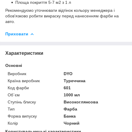
Площа покриття 5-7 м2 з 1 л
Рекомендуємо уточнювати відтінок кольору менеджера і
обов'язково робити викраску перед нанесенням фарби на
авто.
Приховати
Характеристики
Основні
Виробник
DYO
Країна виробник
Туреччина
Код фарби
601
Об`єм
1000 мл
Ступінь блиску
Високоглянсова
Тип
Фарба
Форма випуску
Банка
Колір
Чорний
Користувальницькі характеристики