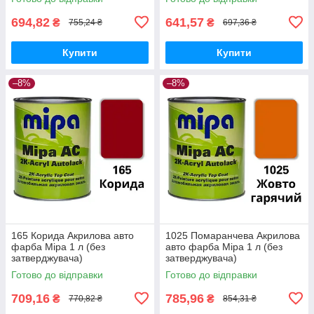
694,82
641,57
₴
₴
755,24 ₴
697,36 ₴
Купити
Купити
–8%
–8%
165 Корида Акрилова авто
1025 Помаранчева Акрилова
фарба Mipa 1 л (без
авто фарба Mipa 1 л (без
затверджувача)
затверджувача)
Готово до відправки
Готово до відправки
709,16
785,96
₴
₴
770,82 ₴
854,31 ₴