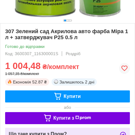
307 Зелений сад Акрилова авто фарба Mipa 1
л + затверджувач P25 0.5 л
Готово до відправки
Код: 3600307_116300001S
Роздріб
1 004,48
₴/комплект
1 057,35 ₴/комплект
Економія
52.87 ₴
Залишилось
2 дні
Купити
або
Купити з
Що таке купити з Пром?