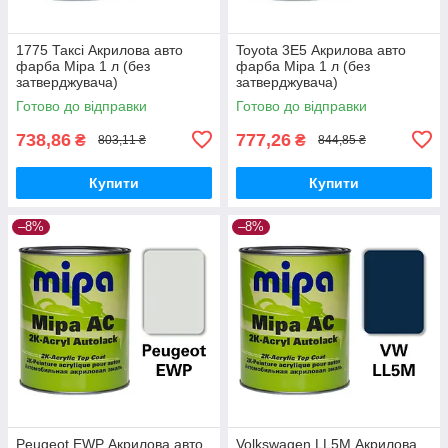
1775 Таксі Акрилова авто
Toyota 3E5 Акрилова авто
фарба Mipa 1 л (без
фарба Mipa 1 л (без
затверджувача)
затверджувача)
Готово до відправки
Готово до відправки
738,86
777,26
₴
₴
803,11 ₴
844,85 ₴
Купити
Купити
–8%
–8%
Peugeot EWP Акрилова авто
Volkswagen LL5M Акрилова