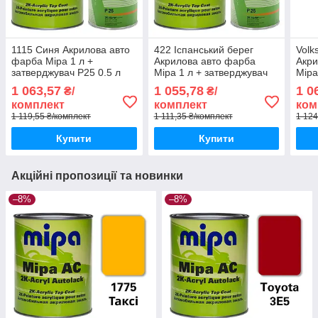
1115 Синя Акрилова авто
422 Іспанський берег
Vol
фарба Mipa 1 л +
Акрилова авто фарба
Акри
затверджувач P25 0.5 л
Mipa 1 л + затверджувач
Mipa
P25 0.5 л
P25 
1 063,57
1 055,78
1 0
₴/
₴/
комплект
комплект
ком
1 119,55 ₴/комплект
1 111,35 ₴/комплект
1 124
Купити
Купити
Акційні пропозиції та новинки
–8%
–8%