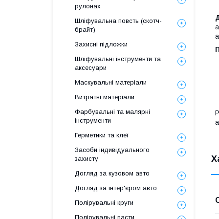
рулонах
Шліфувальна повсть (скотч-
а
брайт)
а
Захисні підложки
Шліфувальні інструменти та
аксесуари
Маскувальні матеріали
Витратні матеріали
Фарбувальні та малярні
Р
інструменти
а
Герметики та клеї
Засоби індивідуального
Х
захисту
Догляд за кузовом авто
Догляд за інтер'єром авто
Полірувальні круги
Полірувальні пасти