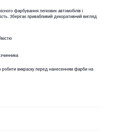
існого фарбування легкових автомобілів і
йкість. Зберігає привабливий декоративний вигляд
йкістю
озчинника
во робити викраску перед нанесенням фарби на