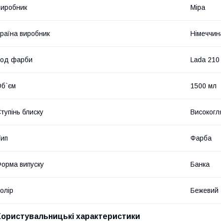
иробник
Mipa
раїна виробник
Німеччин
Код фарби
Lada 210
б`єм
1500 мл
тупінь блиску
Високогл
ип
Фарба
орма випуску
Банка
олір
Бежевий
Користувальницькі характеристики