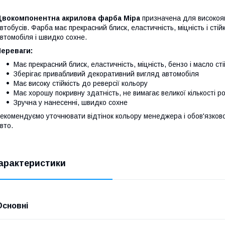
Двокомпонентна акрилова фарба Mipa
призначена для високояк
втобусів. Фарба має прекрасний блиск, еластичність, міцність і сті
втомобіля і швидко сохне.
Переваги:
Має прекрасний блиск, еластичність, міцність, бензо і масло сті
Зберігає привабливий декоративний вигляд автомобіля
Має високу стійкість до реверсії кольору
Має хорошу покривну здатність, не вимагає великої кількості р
Зручна у нанесенні, швидко сохне
екомендуємо уточнювати відтінок кольору менеджера і обов'язко
вто.
арактеристики
Основні