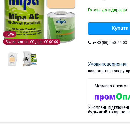
Готово до відправки
Купити
–5%
Залишилось
0
0
днів
0
0
0
0
0
0
+380 (96) 250-77-00
повернення товару п
У компанії підключені
будь-який товар не п