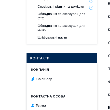
В
Спеціальні рідини та домішки
Обладнання та аксесуари для
К
СТО
Обладнання та аксесуари для
мийки
Шліфувальні пасти
О
С
КОНТАКТИ
Т
ColorShop
Ф
К
Тетяна