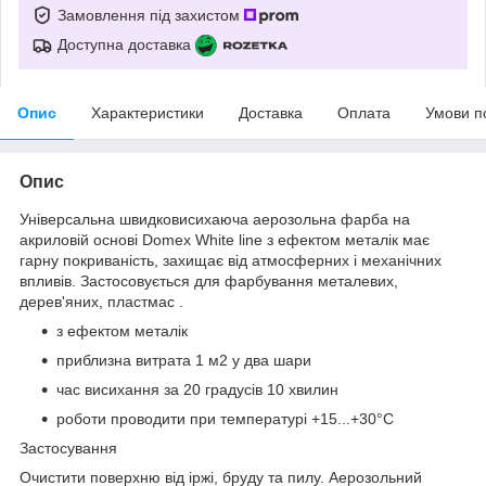
Замовлення під захистом
Доступна доставка
Опис
Характеристики
Доставка
Оплата
Умови п
Опис
Універсальна швидковисихаюча аерозольна фарба на
акриловій основі Domex White line з ефектом металік має
гарну покриваність, захищає від атмосферних і механічних
впливів. Застосовується для фарбування металевих,
дерев'яних, пластмас .
з ефектом металік
приблизна витрата 1 м2 у два шари
час висихання за 20 градусів 10 хвилин
роботи проводити при температурі +15...+30°C
Застосування
Очистити поверхню від іржі, бруду та пилу. Аерозольний