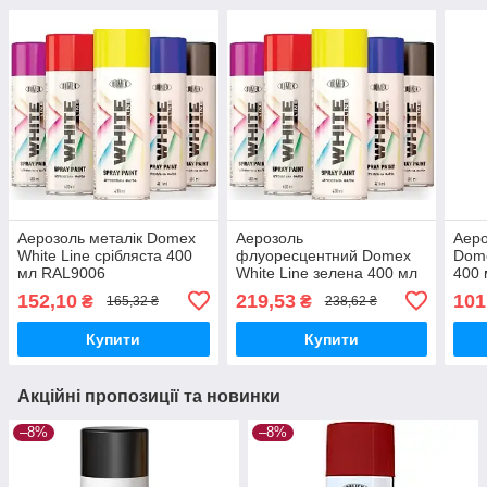
Аерозоль металік Domex
Аерозоль
Аеро
White Line срібляста 400
флуоресцентний Domex
Dome
мл RAL9006
White Line зелена 400 мл
400
RAL9015
152,10
219,53
101
₴
₴
165,32 ₴
238,62 ₴
Купити
Купити
Акційні пропозиції та новинки
–8%
–8%