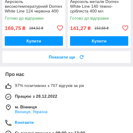
Аерозоль
Аерозоль металік Domex
високотемпературний Domex
White Line 140 темно-
White Line 124 червона 400
срібляста 400 мл
мл
Готово до відправки
Готово до відправки
169,75
141,27
₴
₴
184,52 ₴
153,56 ₴
Купити
Купити
Показати ще
Про нас
97% позитивних з 707 відгуків за рік
Працює з 28.12.2022
м. Вінниця
Вінниця, Україна
Контакти
Сьогодні працює з 09:00 до 13:00