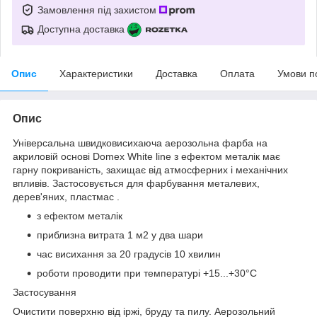
Замовлення під захистом
Доступна доставка
Опис
Характеристики
Доставка
Оплата
Умови п
Опис
Універсальна швидковисихаюча аерозольна фарба на
акриловій основі Domex White line з ефектом металік має
гарну покриваність, захищає від атмосферних і механічних
впливів. Застосовується для фарбування металевих,
дерев'яних, пластмас .
з ефектом металік
приблизна витрата 1 м2 у два шари
час висихання за 20 градусів 10 хвилин
роботи проводити при температурі +15...+30°C
Застосування
Очистити поверхню від іржі, бруду та пилу. Аерозольний