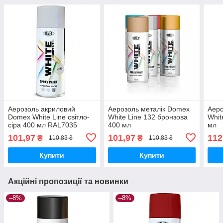
Аерозоль акриловий
Аерозоль металік Domex
Аеро
Domex White Line світло-
White Line 132 бронзова
Whit
сіра 400 мл RAL7035
400 мл
мл
101,97
101,97
112
₴
₴
110,83 ₴
110,83 ₴
Купити
Купити
Акційні пропозиції та новинки
–8%
–8%