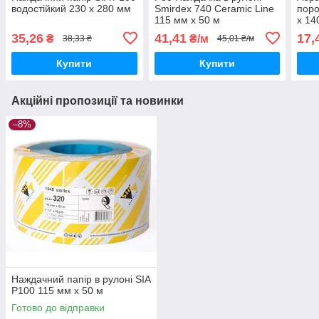
водостійкий 230 х 280 мм
Smirdex 740 Ceramic Line
поро
115 мм x 50 м
х 14
35,26
41,41
17,
₴
₴/м
38,33 ₴
45,01 ₴/м
Купити
Купити
Акційні пропозиції та новинки
–8%
Наждачний папір в рулоні SIA
P100 115 мм х 50 м
Готово до відправки