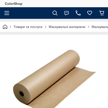
ColorShop
Товари та послуги
Маскувальні матеріали
Маскувал