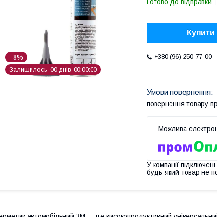
Готово до відправки
Купити
+380 (96) 250-77-00
–8%
Залишилось
0
0
днів
0
0
0
0
0
0
повернення товару п
У компанії підключені
будь-який товар не п
ерметик автомобільний 3M — це високопродуктивний універсальни