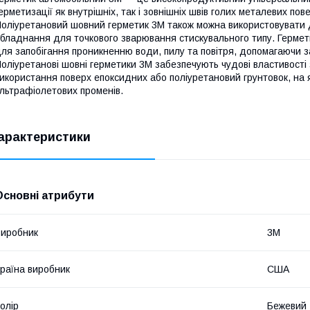
ерметизації як внутрішніх, так і зовнішніх швів голих металевих пов
оліуретановий шовний герметик 3M також можна використовувати 
бладнання для точкового зварювання стискувального типу. Гермети
ля запобігання проникненню води, пилу та повітря, допомагаючи заб
оліуретанові шовні герметики 3M забезпечують чудові властивості 
икористання поверх епоксидних або поліуретановий грунтовок, на я
льтрафіолетових променів.
арактеристики
Основні атрибути
иробник
3М
раїна виробник
США
олір
Бежевий