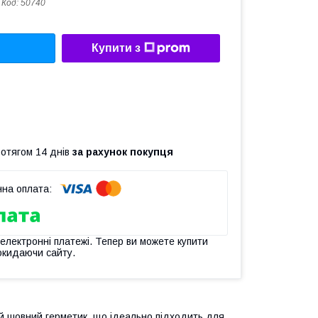
Код:
50740
Купити з
ротягом 14 днів
за рахунок покупця
 електронні платежі. Тепер ви можете купити
окидаючи сайту.
й шовний герметик, що ідеально підходить для