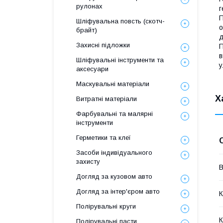
рулонах
г
П
Шліфувальна повсть (скотч-
о
брайт)
д
Захисні підложки
П
в
Шліфувальні інструменти та
у
аксесуари
Маскувальні матеріали
Х
Витратні матеріали
Фарбувальні та малярні
інструменти
Герметики та клеї
Засоби індивідуального
захисту
В
Догляд за кузовом авто
Догляд за інтер'єром авто
К
Полірувальні круги
К
Полірувальні пасти