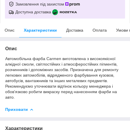
Замовлення під захистом
Доступна доставка
Опис
Характеристики
Доставка
Оплата
Умови 
Опис
Автомобільна фарба Carmen виготовлена з високоякісної
алкідної смоли, світлостійких і атмосферостійких пігментів,
розчинників і допоміжних засобів. Призначена для ремонту
легкових автoмобілів, відрядженого фарбування кузовов,
автобусів, вантажників та інших металевих предметів.
Рекомендуємо уточнювати відтінок кольору менеджера і
обов'язково робити викраску перед нанесенням фарби на
авто.
Приховати
Характеристики