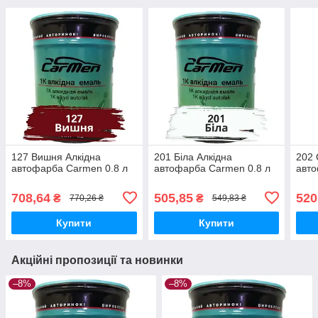
127 Вишня Алкідна
201 Біла Алкідна
202 
автофарба Carmen 0.8 л
автофарба Carmen 0.8 л
авто
708,64
505,85
520
₴
₴
770,26 ₴
549,83 ₴
Купити
Купити
Акційні пропозиції та новинки
–8%
–8%