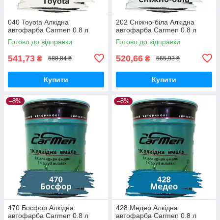
040 Toyota Алкідна
202 Сніжно-біла Алкідна
автофарба Carmen 0.8 л
автофарба Carmen 0.8 л
Готово до відправки
Готово до відправки
541,73
520,66
₴
₴
588,84 ₴
565,93 ₴
Купити
Купити
–8%
–8%
470 Босфор Алкідна
428 Медео Алкідна
автофарба Carmen 0.8 л
автофарба Carmen 0.8 л