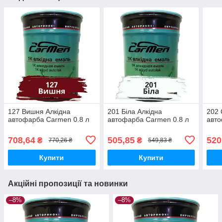
127 Вишня Алкідна
201 Біла Алкідна
202 
автофарба Carmen 0.8 л
автофарба Carmen 0.8 л
авто
708,64
505,85
520
₴
₴
770,26 ₴
549,83 ₴
Купити
Купити
Акційні пропозиції та новинки
–8%
–8%