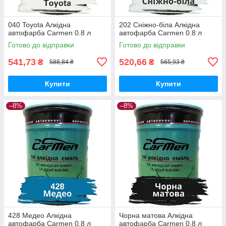
040 Toyota Алкідна
202 Сніжно-біла Алкідна
автофарба Carmen 0.8 л
автофарба Carmen 0.8 л
Готово до відправки
Готово до відправки
541,73
520,66
₴
₴
588,84 ₴
565,93 ₴
Купити
Купити
–8%
–8%
428 Медео Алкідна
Чорна матова Алкідна
автофарба Carmen 0.8 л
автофарба Carmen 0.8 л