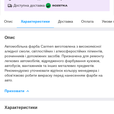
Доступна доставка
Опис
Характеристики
Доставка
Оплата
Умови 
Опис
Автомобільна фарба Carmen виготовлена з високоякісної
алкідної смоли, світлостійких і атмосферостійких пігментів,
розчинників і допоміжних засобів. Призначена для ремонту
легкових автoмобілів, відрядженого фарбування кузовов,
автобусів, вантажників та інших металевих предметів.
Рекомендуємо уточнювати відтінок кольору менеджера і
обов'язково робити викраску перед нанесенням фарби на
авто.
Приховати
Характеристики