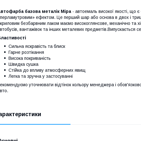
Автофарба базова металік Mipa
- автоемаль високої якості, що 
перламутровим» ефектом. Це перший шар або основа в двох і три
криловим безбарвним лаком маємо високоглянсове, механічно та хім
втобусів, вантажівок та інших металевих предметів.Випускається се
Властивості
Сильна яскравість та блиск
Гарне розтікання
Висока покриваність
Швидка сушка
Стійка до впливу атмосферних явищ
Легка та зручна у застосуванні
екомендуємо уточнювати відтінок кольору менеджера і обов'язко
вто.
арактеристики
Основні