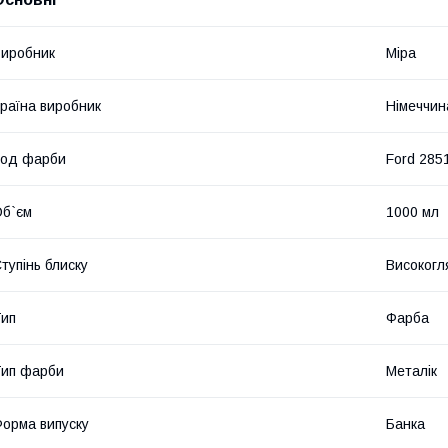
иробник
Mipa
раїна виробник
Німеччин
Код фарби
Ford 285
б`єм
1000 мл
тупінь блиску
Високогл
ип
Фарба
ип фарби
Металік
орма випуску
Банка