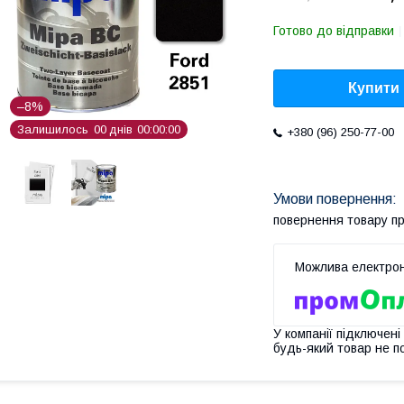
Готово до відправки
Купити
–8%
Залишилось
0
0
днів
0
0
0
0
0
0
+380 (96) 250-77-00
повернення товару п
У компанії підключені
будь-який товар не п