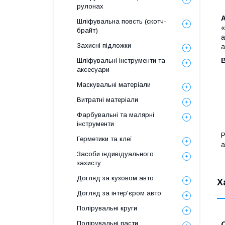
рулонах
Шліфувальна повсть (скотч-
«
брайт)
а
Захисні підложки
а
Шліфувальні інструменти та
аксесуари
Маскувальні матеріали
Витратні матеріали
Фарбувальні та малярні
інструменти
Р
Герметики та клеї
а
Засоби індивідуального
захисту
Догляд за кузовом авто
Х
Догляд за інтер'єром авто
Полірувальні круги
Полірувальні пасти