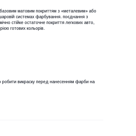
є базовим матовим покриттям з «металевим» або
шаровій системах фарбування. поєднання з
ічно стійке остаточне покриття легкових авто,
рією готових кольорів.
во робити викраску перед нанесенням фарби на