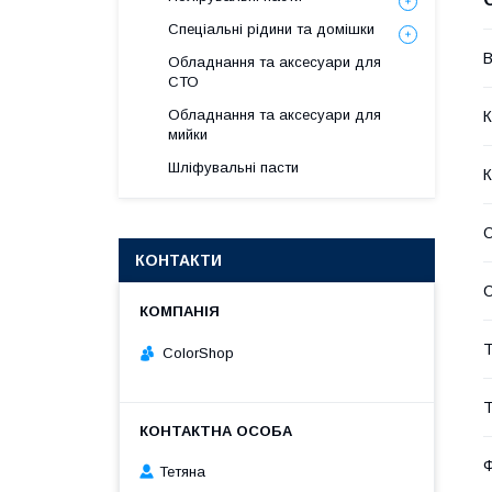
Спеціальні рідини та домішки
В
Обладнання та аксесуари для
СТО
Обладнання та аксесуари для
К
мийки
Шліфувальні пасти
О
КОНТАКТИ
С
Т
ColorShop
Т
Ф
Тетяна