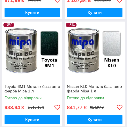
871,99
1 167,84
₴
₴
947,81 ₴
1 269,39 ₴
Купити
Купити
–8%
–8%
Toyota 6M1 Металік база авто
Nissan KL0 Металік база авто
фарба Mipa 1 л
фарба Mipa 1 л
Готово до відправки
Готово до відправки
933,94
841,77
₴
₴
1 015,15 ₴
914,97 ₴
Купити
Купити