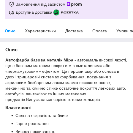
Замовлення під захистом
Доступна доставка
Опис
Характеристики
Доставка
Оплата
Умови п
Опис
Автофарба базова металік Mipa
- автоемаль високої якості,
що є базовим матовим покриттям з «металевим» або
«перламутровим» ефектом. Це перший шар або основа в
двох і тришаровій системах фарбування. поєднання з
акриловим безбарвним лаком маємо високоглянсове,
механічно та хімічно стійке остаточне покриття легкових авто,
автобусів, вантажівок та інших металевих
предметів.Випускається серією готових кольорів.
Властивості
Сильна яскравість та блиск
Гарне розтікання
Висока покриваність