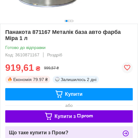
Панакота 871167 Металік база авто фарба
Mipa 1 л
Готово до відправки
Код: 3610871167
Роздріб
919,61
₴
999,57 ₴
Економія
79.97 ₴
Залишилось
2 дні
Купити
або
Купити з
Що таке купити з Пром?