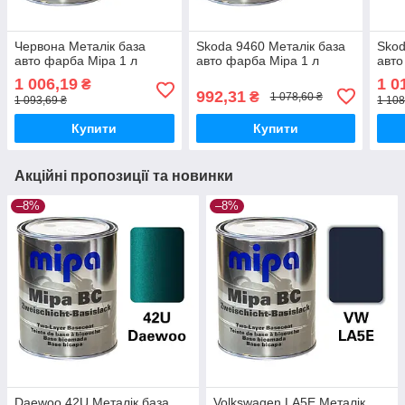
Червона Металік база
Skoda 9460 Металік база
Skod
авто фарба Mipa 1 л
авто фарба Mipa 1 л
авто
1 006,19
1 0
₴
992,31
₴
1 078,60 ₴
1 093,69 ₴
1 108
Купити
Купити
Акційні пропозиції та новинки
–8%
–8%
Daewoo 42U Металік база
Volkswagen LA5E Металік