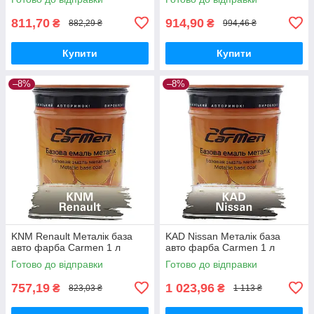
811,70
914,90
₴
₴
882,29 ₴
994,46 ₴
Купити
Купити
–8%
–8%
KNM Renault Металік база
KAD Nissan Металік база
авто фарба Carmen 1 л
авто фарба Carmen 1 л
Готово до відправки
Готово до відправки
757,19
1 023,96
₴
₴
823,03 ₴
1 113 ₴