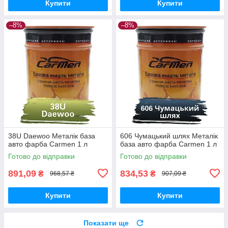
Купити
Купити
–8%
–8%
38U Daewoo Металік база
606 Чумацький шлях Металік
авто фарба Carmen 1 л
база авто фарба Carmen 1 л
Готово до відправки
Готово до відправки
891,09
834,53
₴
₴
968,57 ₴
907,09 ₴
Купити
Купити
Показати ще