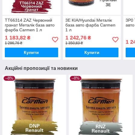
TT66314 ZAZ Червоний
3E KIA/Hyundai Металік
3P0 
гранат Металік база авто
база авто фарба Carmen
авто
фарба Carmen 1 л
1 л
1 183,82
1 242,76
₴
₴
1 2
1 286,76 ₴
1 350,83 ₴
Купити
Купити
Акційні пропозиції та новинки
–8%
–8%