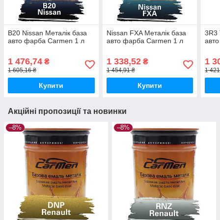
B20 Nissan Металік база
Nissan FXA Металік база
3R3 
авто фарба Carmen 1 л
авто фарба Carmen 1 л
авто
1 476,74
1 338,52
1 3
₴
₴
1 605,16 ₴
1 454,91 ₴
1 421
Купити
Купити
Акційні пропозиції та новинки
–8%
–8%