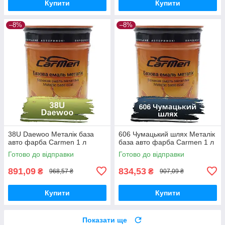
Купити
Купити
–8%
–8%
38U Daewoo Металік база
606 Чумацький шлях Металік
авто фарба Carmen 1 л
база авто фарба Carmen 1 л
Готово до відправки
Готово до відправки
891,09
834,53
₴
₴
968,57 ₴
907,09 ₴
Купити
Купити
Показати ще