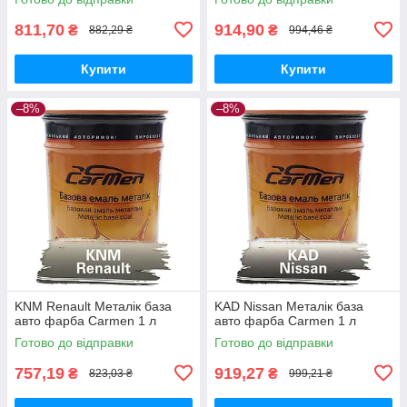
811,70
914,90
₴
₴
882,29 ₴
994,46 ₴
Купити
Купити
–8%
–8%
KNM Renault Металік база
KAD Nissan Металік база
авто фарба Carmen 1 л
авто фарба Carmen 1 л
Готово до відправки
Готово до відправки
757,19
919,27
₴
₴
823,03 ₴
999,21 ₴