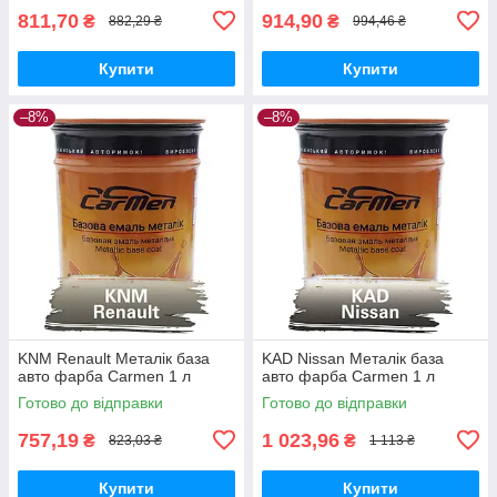
811,70
914,90
₴
₴
882,29 ₴
994,46 ₴
Купити
Купити
–8%
–8%
KNM Renault Металік база
KAD Nissan Металік база
авто фарба Carmen 1 л
авто фарба Carmen 1 л
Готово до відправки
Готово до відправки
757,19
1 023,96
₴
₴
823,03 ₴
1 113 ₴
Купити
Купити