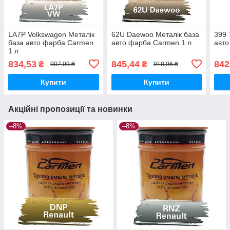
LA7P Volkswagen Металік
62U Daewoo Металік база
399 
база авто фарба Carmen
авто фарба Carmen 1 л
авто
1 л
834,53
845,44
842
₴
₴
907,09 ₴
918,96 ₴
Купити
Купити
Акційні пропозиції та новинки
–8%
–8%