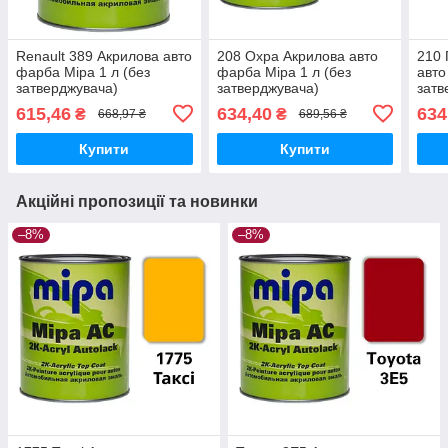
Renault 389 Акрилова авто
208 Охра Акрилова авто
210 
фарба Mipa 1 л (без
фарба Mipa 1 л (без
авто
затверджувача)
затверджувача)
затв
615,46
634,40
634
₴
₴
668,97 ₴
689,56 ₴
Купити
Купити
Акційні пропозиції та новинки
–8%
–8%