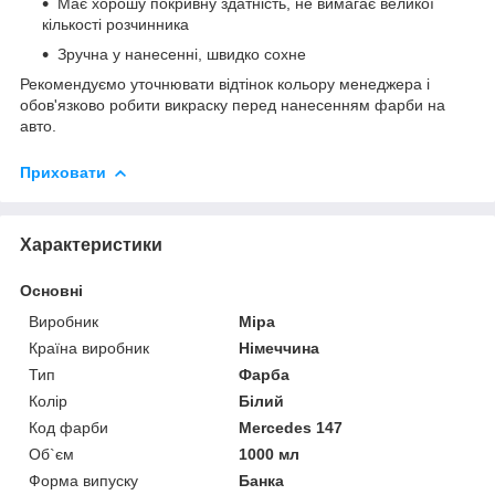
Має хорошу покривну здатність, не вимагає великої
кількості розчинника
Зручна у нанесенні, швидко сохне
Рекомендуємо уточнювати відтінок кольору менеджера і
обов'язково робити викраску перед нанесенням фарби на
авто.
Приховати
Характеристики
Основні
Виробник
Mipa
Країна виробник
Німеччина
Тип
Фарба
Колір
Білий
Код фарби
Merсedes 147
Об`єм
1000 мл
Форма випуску
Банка