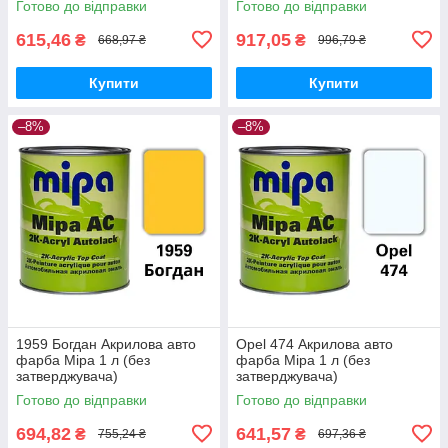
Готово до відправки
Готово до відправки
615,46
917,05
₴
₴
668,97 ₴
996,79 ₴
Купити
Купити
–8%
–8%
1959 Богдан Акрилова авто
Opel 474 Акрилова авто
фарба Mipa 1 л (без
фарба Mipa 1 л (без
затверджувача)
затверджувача)
Готово до відправки
Готово до відправки
694,82
641,57
₴
₴
755,24 ₴
697,36 ₴