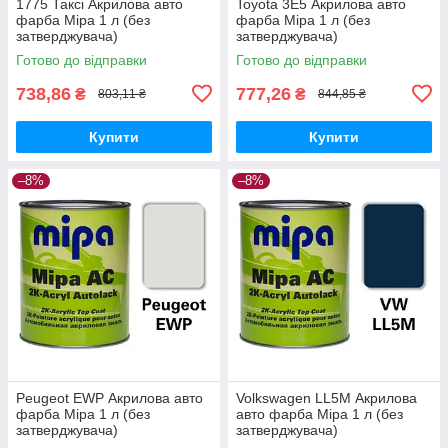
1775 Таксі Акрилова авто
Toyota 3E5 Акрилова авто
фарба Mipa 1 л (без
фарба Mipa 1 л (без
затверджувача)
затверджувача)
Готово до відправки
Готово до відправки
738,86
777,26
₴
₴
803,11 ₴
844,85 ₴
Купити
Купити
–8%
–8%
Peugeot EWP Акрилова авто
Volkswagen LL5M Акрилова
фарба Mipa 1 л (без
авто фарба Mipa 1 л (без
затверджувача)
затверджувача)