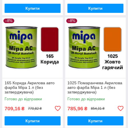
Купити
Купити
–8%
–8%
165 Корида Акрилова авто
1025 Помаранчева Акрилова
фарба Mipa 1 л (без
авто фарба Mipa 1 л (без
затверджувача)
затверджувача)
Готово до відправки
Готово до відправки
709,16
785,96
₴
₴
770,82 ₴
854,31 ₴
Купити
Купити