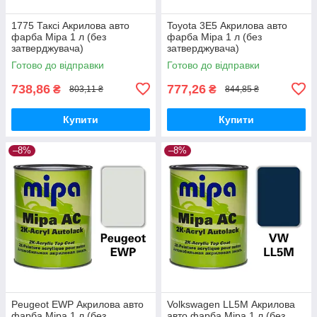
1775 Таксі Акрилова авто
Toyota 3E5 Акрилова авто
фарба Mipa 1 л (без
фарба Mipa 1 л (без
затверджувача)
затверджувача)
Готово до відправки
Готово до відправки
738,86
777,26
₴
₴
803,11 ₴
844,85 ₴
Купити
Купити
–8%
–8%
Peugeot EWP Акрилова авто
Volkswagen LL5M Акрилова
фарба Mipa 1 л (без
авто фарба Mipa 1 л (без