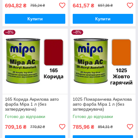
694,82
641,57
₴
₴
755,24 ₴
697,36 ₴
Купити
Купити
–8%
–8%
165 Корида Акрилова авто
1025 Помаранчева Акрилова
фарба Mipa 1 л (без
авто фарба Mipa 1 л (без
затверджувача)
затверджувача)
Готово до відправки
Готово до відправки
709,16
785,96
₴
₴
770,82 ₴
854,31 ₴