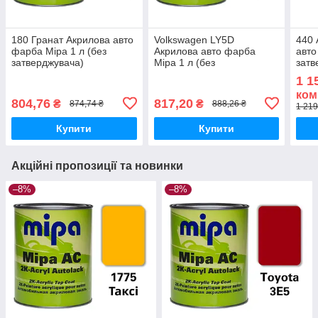
180 Гранат Акрилова авто
Volkswagen LY5D
440 
фарба Mipa 1 л (без
Акрилова авто фарба
авто
затверджувача)
Mipa 1 л (без
затв
затверджувача)
1 1
ком
804,76
817,20
₴
₴
874,74 ₴
888,26 ₴
1 219
Купити
Купити
Акційні пропозиції та новинки
–8%
–8%